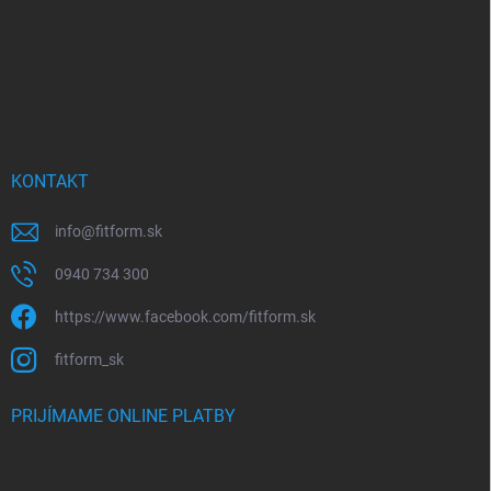
e
KONTAKT
info
@
fitform.sk
0940 734 300
https://www.facebook.com/fitform.sk
fitform_sk
PRIJÍMAME ONLINE PLATBY