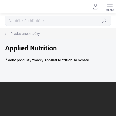
Prejsť
na
obsah
Hľadať
Predávané značky
Applied Nutrition
Žiadne produkty značky
Applied Nutrition
sa nenašli...
Z
á
p
ä
t
i