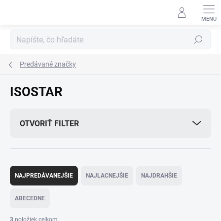
Prejsť
na
obsah
Hľadať
Predávané značky
ISOSTAR
OTVORIŤ FILTER
R
a
NAJPREDÁVANEJŠIE
NAJLACNEJŠIE
NAJDRAHŠIE
d
e
ABECEDNE
n
i
3
položiek celkom