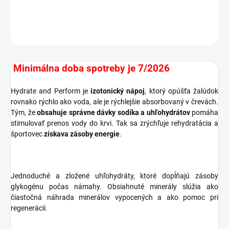
DETAILNÉ INFORMÁCIE
OPÝTAŤ SA
STRÁŽIŤ
Minimálna doba spotreby je 7/2026
Hydrate and Perform je
izotonický nápoj
, ktorý opúšťa žalúdok
rovnako rýchlo ako voda, ale je rýchlejšie absorbovaný v črevách.
Tým, že
obsahuje správne dávky sodíka a uhľohydrátov
pomáha
stimulovať prenos vody do krvi. Tak sa zrýchľuje rehydratácia a
športovec
získava zásoby energie
.
Jednoduché a zložené uhľohydráty, ktoré dopĺňajú zásoby
glykogénu počas námahy. Obsiahnuté minerály slúžia ako
čiastočná náhrada minerálov vypocených a ako pomoc pri
regenerácii.