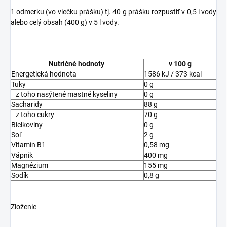
1 odmerku (vo viečku prášku) tj. 40 g prášku rozpustiť v 0,5 l vody
alebo celý obsah (400 g) v 5 l vody.
Nutričné hodnoty
v 100 g
Energetická hodnota
1586 kJ / 373 kcal
Tuky
0 g
z toho nasýtené mastné kyseliny
0 g
Sacharidy
88 g
z toho cukry
70 g
Bielkoviny
0 g
Soľ
2 g
Vitamín B1
0,58 mg
Vápnik
400 mg
Magnézium
155 mg
Sodík
0,8 g
Zloženie