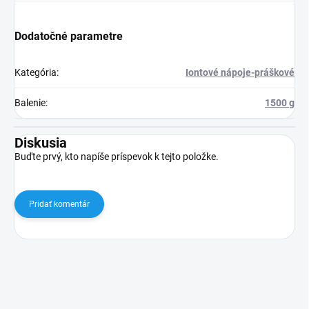
Dodatočné parametre
Kategória
:
Iontové nápoje-práškové
Balenie
:
1500 g
Diskusia
Buďte prvý, kto napíše príspevok k tejto položke.
Pridať komentár