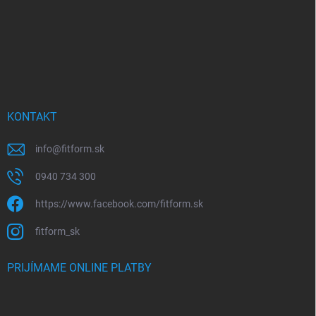
e
KONTAKT
info
@
fitform.sk
0940 734 300
https://www.facebook.com/fitform.sk
fitform_sk
PRIJÍMAME ONLINE PLATBY