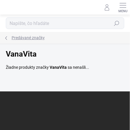
Prejsť
na
obsah
Hľadať
Predávané značky
VanaVita
Žiadne produkty značky
VanaVita
sa nenašli...
Z
á
p
ä
t
i