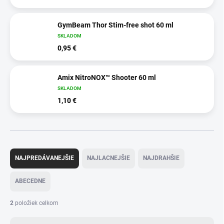
GymBeam Thor Stim-free shot 60 ml
SKLADOM
0,95 €
Amix NitroNOX™ Shooter 60 ml
SKLADOM
1,10 €
R
a
NAJPREDÁVANEJŠIE
NAJLACNEJŠIE
NAJDRAHŠIE
d
e
ABECEDNE
n
i
2
položiek celkom
e
p