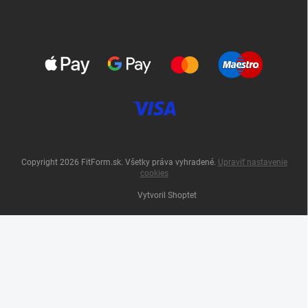
Copyright 2026
FitForm.sk
. Všetky práva vyhradené.
Upraviť nastavenie
cookies
Vytvoril Shoptet