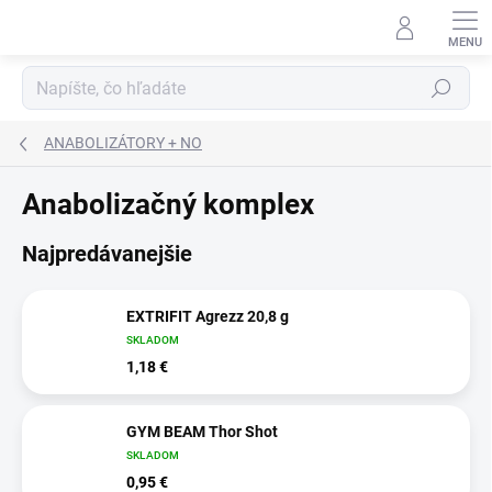
Prejsť
na
obsah
Hľadať
ANABOLIZÁTORY + NO
Anabolizačný komplex
Najpredávanejšie
EXTRIFIT Agrezz 20,8 g
SKLADOM
1,18 €
GYM BEAM Thor Shot
SKLADOM
0,95 €