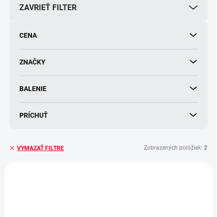
ZAVRIEŤ FILTER
r
o
d
CENA
u
k
t
ZNAČKY
o
v
BALENIE
PRÍCHUŤ
Zobrazených položiek:
2
VYMAZAŤ FILTRE
V
ý
p
i
s