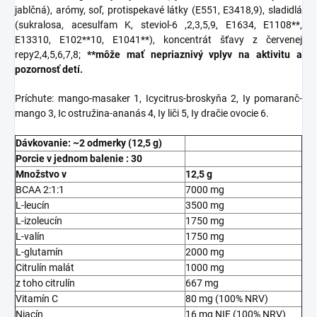
jablčná), arómy, soľ, protispekavé látky (E551, E3418,9), sladidlá
(sukralosa, acesulfam K, steviol-6 ,2,3,5,9, E1634, E1108**,
E13310, E102**10, E1041**), koncentrát šťavy z červenej
repy2,4,5,6,7,8;
**môže mať nepriaznivý vplyv na aktivitu a
pozornosť detí.
Príchute: mango-masaker 1, Icycitrus-broskyňa 2, Iy pomaranč-
mango 3, Ic ostružina-ananás 4, Iy liči 5, Iy dračie ovocie 6.
Dávkovanie: ~2 odmerky (12,5 g)
Porcie v jednom balenie : 30
Množstvo v
12,5 g
BCAA 2:1:1
7000 mg
L-leucín
3500 mg
L-izoleucín
1750 mg
L-valín
1750 mg
L-glutamín
2000 mg
Citrulín malát
1000 mg
z toho citrulín
667 mg
Vitamín C
80 mg (100% NRV)
Niacín
16 mg NIE (100% NRV)