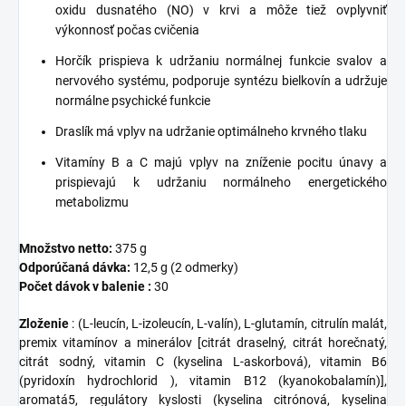
oxidu dusnatého (NO) v krvi a môže tiež ovplyvniť
výkonnosť počas cvičenia
Horčík prispieva k udržaniu normálnej funkcie svalov a
nervového systému, podporuje syntézu bielkovín a udržuje
normálne psychické funkcie
Draslík má vplyv na udržanie optimálneho krvného tlaku
Vitamíny B a C majú vplyv na zníženie pocitu únavy a
prispievajú k udržaniu normálneho energetického
metabolizmu
Množstvo netto:
375 g
Odporúčaná dávka:
12,5 g (2 odmerky)
Počet dávok v balenie :
30
Zloženie
: (L-leucín, L-izoleucín, L-valín), L-glutamín, citrulín malát,
premix vitamínov a minerálov [citrát draselný, citrát horečnatý,
citrát sodný, vitamin C (kyselina L-askorbová), vitamin B6
(pyridoxín hydrochlorid ), vitamin B12 (kyanokobalamín)],
aromatá5, regulátory kyslosti (kyselina citrónová, kyselina