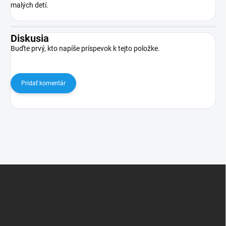
malých detí.
Diskusia
Buďte prvý, kto napíše príspevok k tejto položke.
Pridať komentár
Z
á
p
ä
t
i