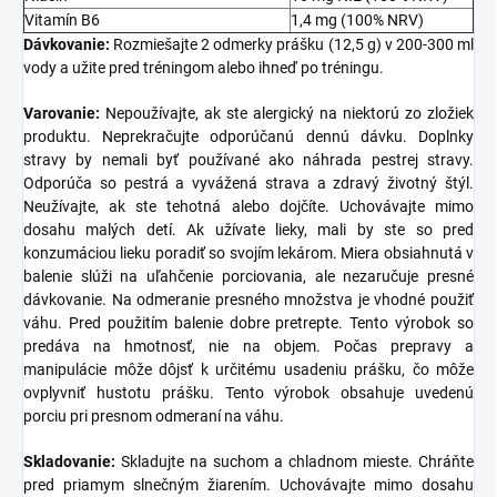
Vitamín B6
1,4 mg (100% NRV)
Dávkovanie:
Rozmiešajte 2 odmerky prášku (12,5 g) v 200-300 ml
vody a užite pred tréningom alebo ihneď po tréningu.
Varovanie:
Nepoužívajte, ak ste alergický na niektorú zo zložiek
produktu. Neprekračujte odporúčanú dennú dávku. Doplnky
stravy by nemali byť používané ako náhrada pestrej stravy.
Odporúča so pestrá a vyvážená strava a zdravý životný štýl.
Neužívajte, ak ste tehotná alebo dojčíte. Uchovávajte mimo
dosahu malých detí. Ak užívate lieky, mali by ste so pred
konzumáciou lieku poradiť so svojím lekárom. Miera obsiahnutá v
balenie slúži na uľahčenie porciovania, ale nezaručuje presné
dávkovanie. Na odmeranie presného množstva je vhodné použiť
váhu. Pred použitím balenie dobre pretrepte. Tento výrobok so
predáva na hmotnosť, nie na objem. Počas prepravy a
manipulácie môže dôjsť k určitému usadeniu prášku, čo môže
ovplyvniť hustotu prášku. Tento výrobok obsahuje uvedenú
porciu pri presnom odmeraní na váhu.
Skladovanie:
Skladujte na suchom a chladnom mieste. Chráňte
pred priamym slnečným žiarením. Uchovávajte mimo dosahu