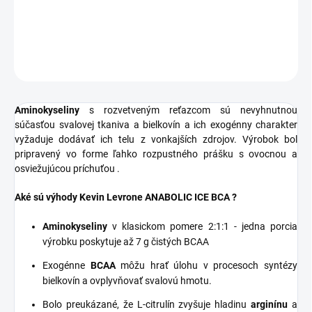
DETAILNÉ INFORMÁCIE
OPÝTAŤ SA
STRÁŽIŤ
Aminokyseliny
s rozvetveným reťazcom sú nevyhnutnou
súčasťou svalovej tkaniva a bielkovín a ich exogénny charakter
vyžaduje dodávať ich telu z vonkajších zdrojov. Výrobok bol
pripravený vo forme ľahko rozpustného prášku s ovocnou a
osviežujúcou príchuťou .
Aké sú výhody Kevin Levrone ANABOLIC ICE BCA
?
Aminokyseliny
v klasickom pomere 2:1:1 - jedna porcia
výrobku poskytuje až 7 g čistých BCAA
Exogénne
BCAA
môžu hrať úlohu v procesoch syntézy
bielkovín a ovplyvňovať svalovú hmotu.
Bolo preukázané, že L-citrulín zvyšuje hladinu
arginínu
a