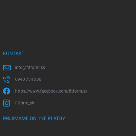
e
KONTAKT
info
@
fitform.sk
0940 734 300
https://www.facebook.com/fitform.sk
fitform_sk
PRIJÍMAME ONLINE PLATBY