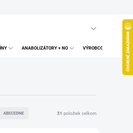
PRÁZDNY KOŠÍK
NÁKUPNÝ
KOŠÍK
ÍNY
ANABOLIZÁTORY + NO
VÝROBCOVIA
SPAL
31
položiek celkom
ABECEDNE