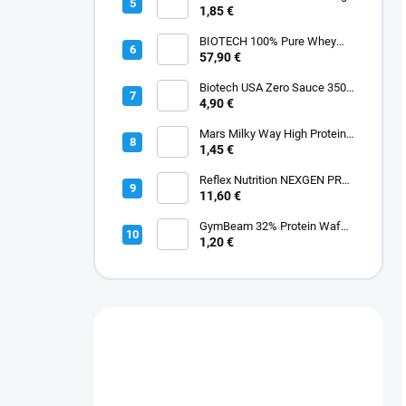
1,85 €
BIOTECH 100% Pure Whey
2000 g
57,90 €
Biotech USA Zero Sauce 350
ml
4,90 €
Mars Milky Way High Protein
Bar 50 g, exp.6/2026
1,45 €
Reflex Nutrition NEXGEN PRO
90 kapsúl
11,60 €
GymBeam 32% Protein Wafer
25 g
1,20 €
Máte otázku?
Obráťte sa na nás.