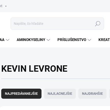
kt
Hľadať
AA
AMINOKYSELINY
PRÍSLUŠENSTVO
KREAT
KEVIN LEVRONE
R
a
NAJPREDÁVANEJŠIE
NAJLACNEJŠIE
NAJDRAHŠIE
d
e
n
V