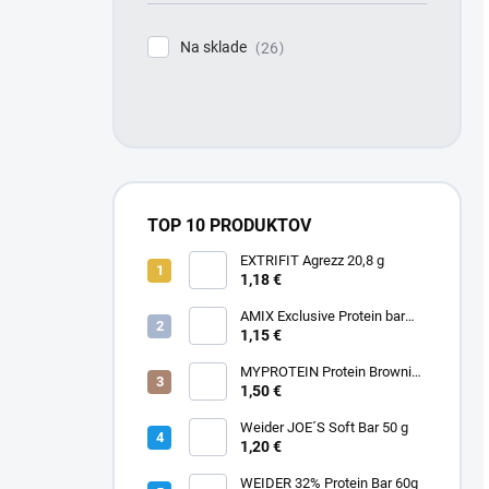
Na sklade
26
TOP 10 PRODUKTOV
EXTRIFIT Agrezz 20,8 g
1,18 €
AMIX Exclusive Protein bar
85g
1,15 €
MYPROTEIN Protein Brownie
75g
1,50 €
Weider JOE´S Soft Bar 50 g
1,20 €
WEIDER 32% Protein Bar 60g