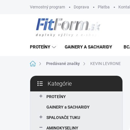
Prejsť
Vernostný program
Doprava
Platba
Konta
na
obsah
PROTEÍNY
GAINERY A SACHARIDY
BC
Domov
Predávané značky
KEVIN LEVRONE
B
Kategórie
o
Preskočiť
č
kategórie
n
PROTEÍNY
ý
GAINERY a SACHARIDY
p
a
SPALOVAČE TUKU
n
AMINOKYSELINY
e