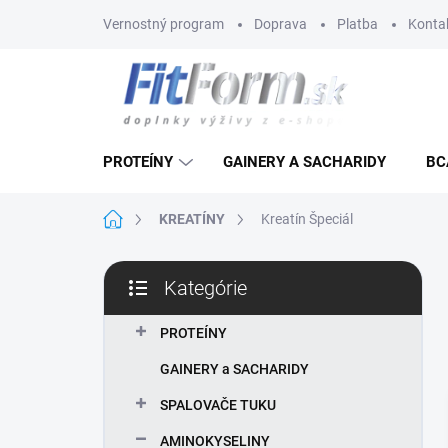
Prejsť
Vernostný program
Doprava
Platba
Konta
na
obsah
PROTEÍNY
GAINERY A SACHARIDY
BC
Domov
KREATÍNY
Kreatín Špeciál
B
Kategórie
o
Preskočiť
č
kategórie
n
PROTEÍNY
ý
GAINERY a SACHARIDY
p
a
SPALOVAČE TUKU
n
AMINOKYSELINY
e