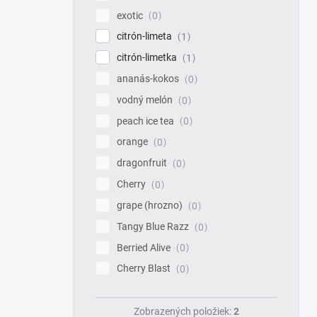
exotic
0
citrón-limeta
1
citrón-limetka
1
ananás-kokos
0
vodný melón
0
peach ice tea
0
orange
0
dragonfruit
0
Cherry
0
grape (hrozno)
0
Tangy Blue Razz
0
Berried Alive
0
Cherry Blast
0
Zobrazených položiek:
2