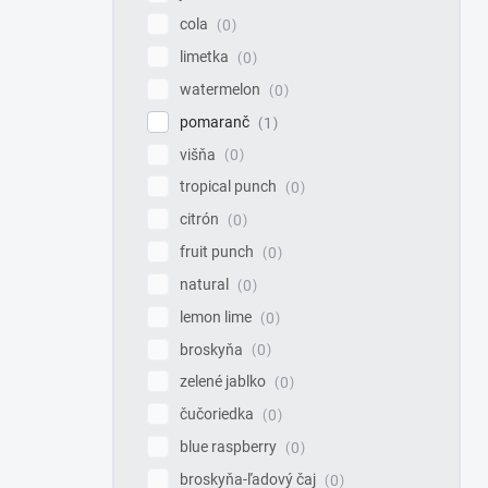
cola
0
limetka
0
watermelon
0
pomaranč
1
višňa
0
tropical punch
0
citrón
0
fruit punch
0
natural
0
lemon lime
0
broskyňa
0
zelené jablko
0
čučoriedka
0
blue raspberry
0
broskyňa-ľadový čaj
0