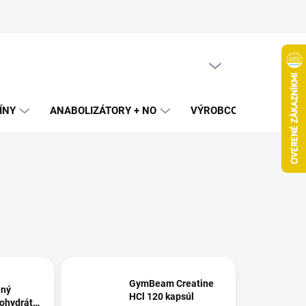
PRÁZDNY KOŠÍK
NÁKUPNÝ
KOŠÍK
ÍNY
ANABOLIZÁTORY + NO
VÝROBCOVIA
SPAL
GymBeam Creatine
aný
HCl 120 kapsúl
ohydrát