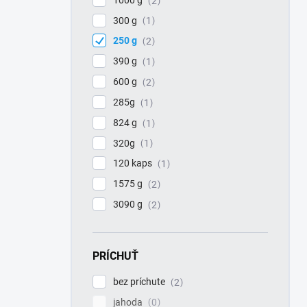
2
300 g
1
250 g
2
390 g
1
600 g
2
285g
1
824 g
1
320g
1
120 kaps
1
1575 g
2
3090 g
2
PRÍCHUŤ
bez príchute
2
jahoda
0