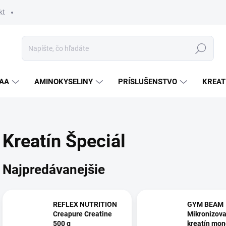
kt
Hľadať
AA
AMINOKYSELINY
PRÍSLUŠENSTVO
KREAT
Kreatín Špeciál
Najpredávanejšie
REFLEX NUTRITION
GYM BEAM
Creapure Creatine
Mikronizov
500 g
kreatín mon