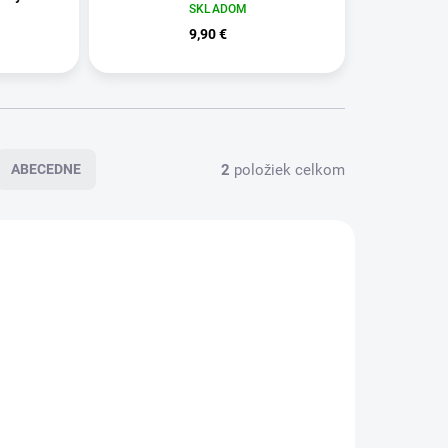
SKLADOM
pure®)
9,90 €
2
položiek celkom
ABECEDNE
KLADOM