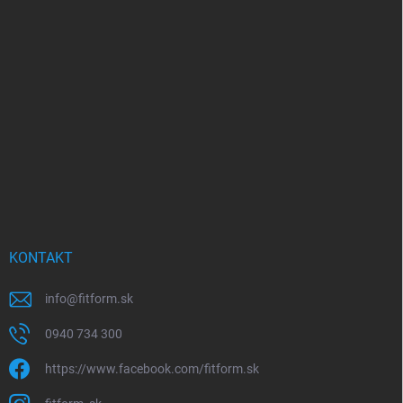
á
p
ä
t
i
e
KONTAKT
info
@
fitform.sk
0940 734 300
https://www.facebook.com/fitform.sk