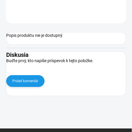
OPÝTAŤ SA
STRÁŽIŤ
Popis produktu nie je dostupný
Diskusia
Buďte prvý, kto napíše príspevok k tejto položke.
Pridať komentár
Z