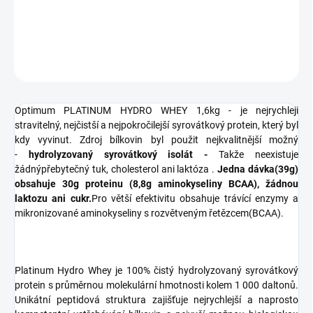
DETAILNÉ INFORMÁCIE
OPÝTAŤ SA
STRÁŽIŤ
Optimum PLATINUM HYDRO WHEY 1,6kg - je nejrychleji
stravitelný, nejčistší a nejpokročilejší syrovátkový protein, který byl
kdy vyvinut. Zdroj bílkovin byl použit nejkvalitnější možný
-
hydrolyzovaný syrovátkový isolát -
Takže
neexistuje
žádný
přebytečný tuk
,
cholesterol ani
laktóza
.
Jedna dávka(39g)
obsahuje 30g proteinu (8,8g aminokyseliny BCAA), žádnou
laktozu ani cukr.
Pro větší efektivitu obsahuje trávící enzymy a
mikronizované aminokyseliny s rozvětveným řetězcem(BCAA).
Platinum Hydro Whey je 100% čistý hydrolyzovaný syrovátkový
protein s průměrnou molekulární hmotnosti kolem 1 000 daltonů.
Unikátní peptidová struktura zajišťuje nejrychlejší a naprosto