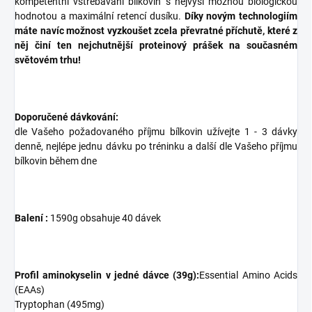
kompetentní vstřebávání bílkovin s nejvyší možnou biologickou
hodnotou a maximální retencí dusíku.
Díky novým technologiím
máte navíc možnost vyzkoušet zcela převratné příchutě, které z
něj činí ten nejchutnější proteinový prášek na současném
světovém trhu!
Doporučené dávkování:
dle Vašeho požadovaného příjmu bílkovin užívejte 1 - 3 dávky
denně, nejlépe jednu dávku po tréninku a další dle Vašeho příjmu
bílkovin během dne
Balení :
1590g obsahuje 40 dávek
Profil aminokyselin v jedné dávce (39g):
Essential Amino Acids
(EAAs)
Tryptophan (495mg)