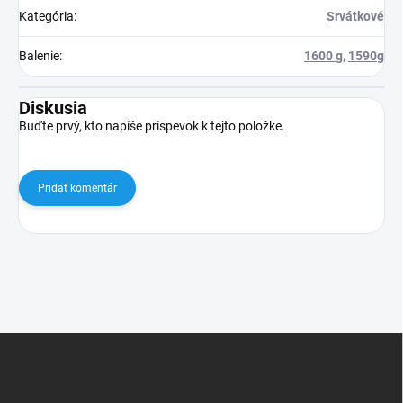
Kategória
:
Srvátkové
Balenie
:
1600 g
,
1590g
Diskusia
Buďte prvý, kto napíše príspevok k tejto položke.
Pridať komentár
Z
á
p
ä