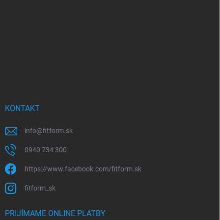
t
i
e
KONTAKT
info
@
fitform.sk
0940 734 300
https://www.facebook.com/fitform.sk
fitform_sk
PRIJÍMAME ONLINE PLATBY