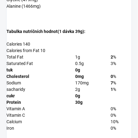
Alanine (1466mg)
Tabulka nutričních hodnot(1 dávka 39g):
Calories 140
Calories from Fat 10
Total Fat
1g
2
%
Saturated Fat
0.5g
3%
tuk
0g
Cholesterol
0mg
0
%
Sodium
170mg
7
%
sacharidy
2g
1
%
cukr
0g
Protein
30g
Vitamin A
0%
Vitamin C
0%
Calcium
10%
Iron
0%