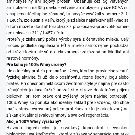
aminokyseliny ani sójový proteín. Obsahuje cez 5g vetvených
aminokyselín na 35g dávku - vetvené aminokyseliny čiže BCAA sú
v suplementácii úplne zásadné, tu navyše vyvážali v pomere 2: 1:
1 Leucín, Izoleucín a Valín, ktorý je zďaleka najefektívnejší - viac sa
o tom môžete dočítať.foractiv.cz / proc-bcaa-a-proc-voliť-pomer-
aminokyselín-211 / t-457 / "> tu.
Proteín je získavaný počas výroby syra z čerstvého mlieka. Celý
proces podlieha reguláciám EÚ a mlieko samozrejme pochádza
od kráv, ktorým nie sú do tela vpravuje zakázaná antibiotiká ani
rastové hormóny.
Pre koho je 100% Whey určený?
Ide o ideálny proteín pre mužov i ženy, ktorí so pravidelne venujú
fyzickej aktivite, či už ide o posilňovňu, rôzne športy, jogu alebo
pilates. Pri dnešnom hektickom životnom štýle je najmä pre často
trénujúcich jedinca ťažké udržať si v strave dostatočný príjem
bielkovín, pri tom práve oni zvýšený príjem najviac potrebujú.
100% Whey so ponúka ako ideálny základ pre každého, kto chce
mať v strave vyrovnaný príjem proteínov a kto je orientovaný na
získanie kvalitnej svalovej hmoty a svalovú regeneráciu.
Ako je 100% Whey vyrábaný?
Hlavnou ingredienciou je srvátkový koncentrát s vysokou
biologickou využiteľnosťou, ktorý je získavaný separáciou srvátky