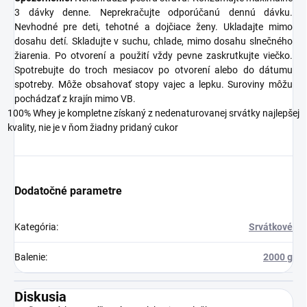
3 dávky denne. Neprekračujte odporúčanú dennú dávku.
Nevhodné pre deti, tehotné a dojčiace ženy. Ukladajte mimo
dosahu detí. Skladujte v suchu, chlade, mimo dosahu slnečného
žiarenia. Po otvorení a použití vždy pevne zaskrutkujte viečko.
Spotrebujte do troch mesiacov po otvorení alebo do dátumu
spotreby. Môže obsahovať stopy vajec a lepku. Suroviny môžu
pochádzať z krajín mimo VB.
100% Whey je kompletne získaný z nedenaturovanej srvátky najlepšej
kvality, nie je v ňom žiadny pridaný cukor
Dodatočné parametre
Kategória
:
Srvátkové
Balenie
:
2000 g
Diskusia