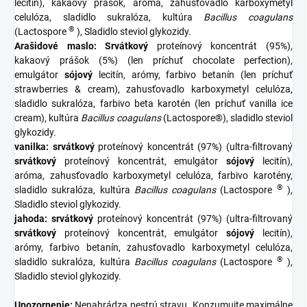
lecitín), kakaový prášok, aróma, zahusťovadlo karboxymetyl
celulóza, sladidlo sukralóza, kultúra
Bacillus coagulans
®
(Lactospore
), Sladidlo steviol glykozidy.
Arašidové maslo: Srvátkový
proteínový koncentrát (95%),
kakaový prášok (5%) (len príchuť chocolate perfection),
emulgátor
sójový
lecitín, arómy, farbivo betanín (len príchuť
strawberries & cream), zahusťovadlo karboxymetyl celulóza,
sladidlo sukralóza, farbivo beta karotén (len príchuť vanilla ice
cream), kultúra
Bacillus coagulans
(Lactospore®), sladidlo steviol
glykozidy.
vanilka:
srvátkový
proteínový koncentrát (97%) (ultra-filtrovaný
srvátkový
proteínový koncentrát, emulgátor
sójový
lecitín),
aróma, zahusťovadlo karboxymetyl celulóza, farbivo karotény,
®
sladidlo sukralóza, kultúra
Bacillus coagulans
(Lactospore
),
Sladidlo steviol glykozidy.
jahoda:
srvátkový
proteínový koncentrát (97%) (ultra-filtrovaný
srvátkový
proteínový koncentrát, emulgátor
sójový
lecitín),
arómy, farbivo betanín, zahusťovadlo karboxymetyl celulóza,
®
sladidlo sukralóza, kultúra
Bacillus coagulans
(Lactospore
),
Sladidlo steviol glykozidy.
Upozornenie:
Nenahrádza pestrú stravu. Konzumujte maximálne