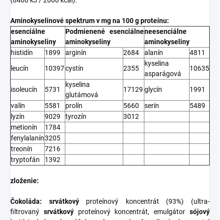
(8400 kJ / 2000 kcal).
Aminokyselinové spektrum v mg na 100 g proteínu:
esenciálne
Podmienené esenciálne
neesenciálne
aminokyseliny
aminokyseliny
aminokyseliny
histidín
1899
arginín
2684
alanín
4811
kyselina
leucín
10397
cystín
2355
10635
asparágová
kyselina
isoleucín
5731
17129
glycín
1991
glutámová
valín
5581
prolín
5660
serín
5489
lyzín
9029
tyrozín
3012
metionín
1784
fenylalanín
3205
treonín
7216
tryptofán
1392
zloženie:
Čokoláda: srvátkový
proteínový koncentrát (93%) (ultra-
filtrovaný
srvátkový
proteínový koncentrát, emulgátor
sójový