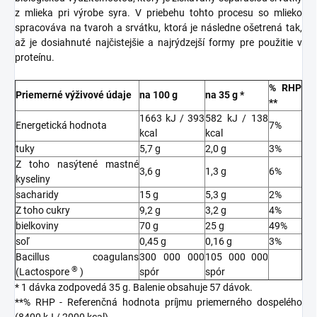
z mlieka pri výrobe syra. V priebehu tohto procesu so mlieko
spracováva na tvaroh a srvátku, ktorá je následne ošetrená tak,
až je dosiahnuté najčistejšie a najrýdzejší formy pre použitie v
proteínu.
% RHP
Priemerné výživové údaje
na 100 g
na 35 g *
**
1663 kJ / 393
582 kJ / 138
Energetická hodnota
7%
kcal
kcal
tuky
5,7 g
2,0 g
3%
Z toho nasýtené mastné
3,6 g
1,3 g
6%
kyseliny
sacharidy
15 g
5,3 g
2%
Z toho cukry
9,2 g
3,2 g
4%
bielkoviny
70 g
25 g
49%
soľ
0,45 g
0,16 g
3%
Bacillus coagulans
300 000 000
105 000 000
®
(Lactospore
)
spór
spór
* 1 dávka zodpovedá 35 g. Balenie obsahuje 57 dávok.
**% RHP - Referenčná hodnota príjmu priemerného dospelého