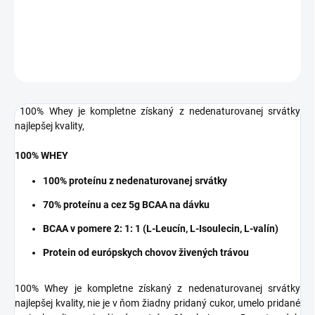
DETAILNÉ INFORMÁCIE
OPÝTAŤ SA
STRÁŽIŤ
100% Whey je kompletne získaný z nedenaturovanej srvátky
najlepšej kvality,
100% WHEY
100% proteínu z nedenaturovanej srvátky
70% proteínu a cez 5g BCAA na dávku
BCAA v pomere 2: 1: 1 (L-Leucín, L-Isoulecin, L-valín)
Protein od európskych chovov živených trávou
100% Whey je kompletne získaný z nedenaturovanej srvátky
najlepšej kvality, nie je v ňom žiadny pridaný cukor, umelo pridané