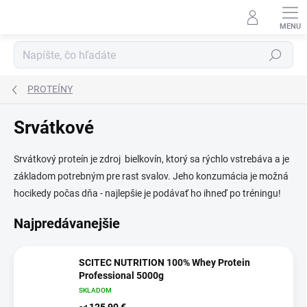
Prejsť
na
obsah
Hľadať
PROTEÍNY
Srvátkové
Srvátkový proteín je zdroj bielkovín, ktorý sa rýchlo vstrebáva a je
základom potrebným pre rast svalov. Jeho konzumácia je možná
hocikedy počas dňa - najlepšie je podávať ho ihneď po tréningu!
Najpredávanejšie
SCITEC NUTRITION 100% Whey Protein
Professional 5000g
SKLADOM
125,90 €