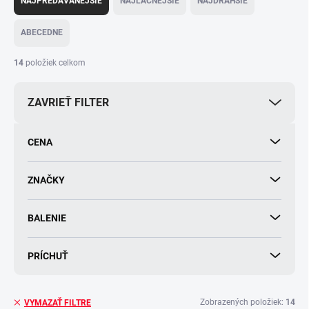
NAJPREDÁVANEJŠIE
NAJLACNEJŠIE
NAJDRAHŠIE
d
e
ABECEDNE
n
i
14
položiek celkom
e
p
ZAVRIEŤ FILTER
r
o
d
CENA
u
k
t
ZNAČKY
o
v
BALENIE
PRÍCHUŤ
Zobrazených položiek:
14
VYMAZAŤ FILTRE