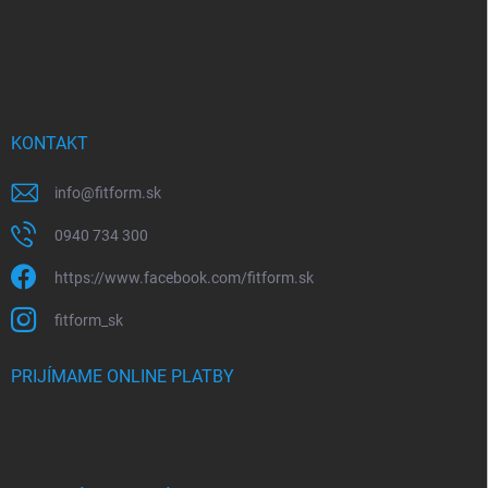
v
ý
p
i
s
u
KONTAKT
info
@
fitform.sk
0940 734 300
https://www.facebook.com/fitform.sk
fitform_sk
PRIJÍMAME ONLINE PLATBY