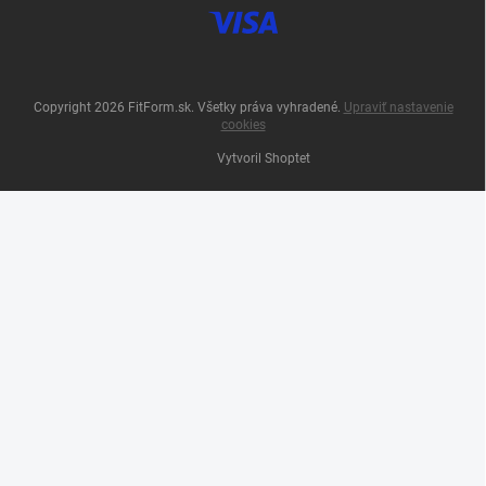
Copyright 2026
FitForm.sk
. Všetky práva vyhradené.
Upraviť nastavenie
cookies
Vytvoril Shoptet