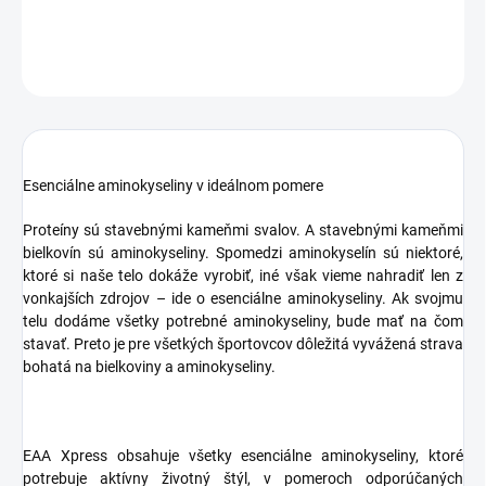
DETAILNÉ INFORMÁCIE
OPÝTAŤ SA
STRÁŽIŤ
Esenciálne aminokyseliny v ideálnom pomere
Proteíny sú stavebnými kameňmi svalov. A stavebnými kameňmi
bielkovín sú aminokyseliny. Spomedzi aminokyselín sú niektoré,
ktoré si naše telo dokáže vyrobiť, iné však vieme nahradiť len z
vonkajších zdrojov – ide o esenciálne aminokyseliny. Ak svojmu
telu dodáme všetky potrebné aminokyseliny, bude mať na čom
stavať. Preto je pre všetkých športovcov dôležitá vyvážená strava
bohatá na bielkoviny a aminokyseliny.
EAA Xpress obsahuje všetky esenciálne aminokyseliny, ktoré
potrebuje aktívny životný štýl, v pomeroch odporúčaných