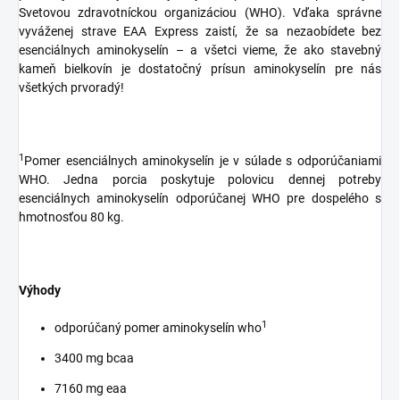
Svetovou zdravotníckou organizáciou (WHO). Vďaka správne
vyváženej strave EAA Express zaistí, že sa nezaobídete bez
esenciálnych aminokyselín – a všetci vieme, že ako stavebný
kameň bielkovín je dostatočný prísun aminokyselín pre nás
všetkých prvoradý!
1
Pomer esenciálnych aminokyselín je v súlade s odporúčaniami
WHO. Jedna porcia poskytuje polovicu dennej potreby
esenciálnych aminokyselín odporúčanej WHO pre dospelého s
hmotnosťou 80 kg.
Výhody
1
odporúčaný pomer aminokyselín who
3400 mg bcaa
7160 mg eaa