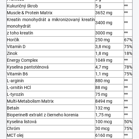
Kukuričný škrob
5 g
**
Muscle & Protein Matrix
3652 mg
**
Kreatín monohydrát a mikronizovaný kreatín
3400 mg
**
monohydrát
z toho kreatín
3000 mg
**
Horčík
250 mg
67%
Vitamín D
3,8 mcg
75%
Zinok
1,8 mg
18%
Energy Complex
1049 mg
**
Kyselina pantoténová
4,7 mg
78%
Vitamín B6
1,1 mg
75%
L-arginín
880 mg
**
L-ornitín HCl
88 mg
**
L-tyrozín
75 mg
**
Multi-Metabolism Matrix
8494 mg
**
Betaín
132 mg
**
Bioperine® extrakt z čierneho korenia
1,75 mg
**
Kyselina listová
100 mcg
50%
Chróm
30 mcg
75%
MCT olej
6160 mg
**