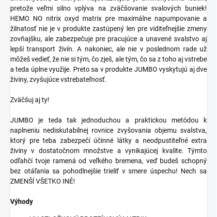
pretože veľmi silno vplýva na zväčšovanie svalových buniek!
HEMO NO nitrix oxyd matrix pre maximálne napumpovanie a
žilnatosť nie je v produkte zastúpený len pre viditeľnejšie zmeny
zovňajšku, ale zabezpečuje pre pracujúce a unavené svalstvo aj
lepší transport živín. A nakoniec, ale nie v poslednom rade už
môžeš vedieť, že nie si tým, čo zješ, ale tým, čo sa z toho aj vstrebe
a teda úplne využije. Preto sa v produkte JUMBO vyskytujú aj dve
živiny, zvyšujúce vstrebateľnosť.
Zväčšuj aj ty!
JUMBO je teda tak jednoduchou a praktickou metódou k
naplneniu nediskutabilnej rovnice zvyšovania objemu svalstva,
ktorý pre teba zabezpečí účinné látky a neodpustiteľné extra
živiny v dostatočnom množstve a vynikajúcej kvalite. Týmto
odľahčí tvoje ramená od veľkého bremena, veď budeš schopný
bez otáľania sa pohodlnejšie trieliť v smere úspechu! Nech sa
ZMENŠÍ VŠETKO INÉ!
Výhody