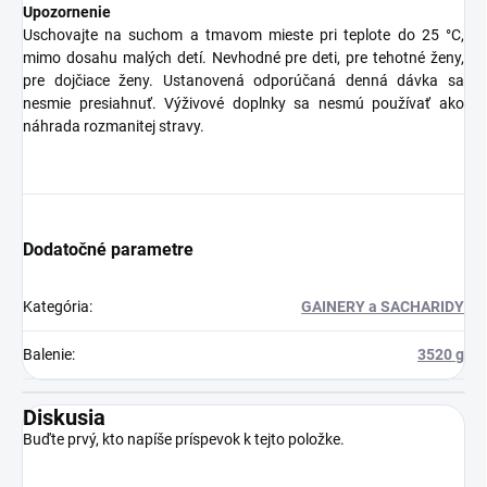
Upozornenie
Uschovajte na suchom a tmavom mieste pri teplote do 25 °C,
mimo dosahu malých detí. Nevhodné pre deti, pre tehotné ženy,
pre dojčiace ženy. Ustanovená odporúčaná denná dávka sa
nesmie presiahnuť. Výživové doplnky sa nesmú používať ako
náhrada rozmanitej stravy.
Dodatočné parametre
Kategória
:
GAINERY a SACHARIDY
Balenie
:
3520 g
Diskusia
Buďte prvý, kto napíše príspevok k tejto položke.