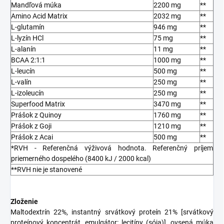
Mandľová múka
2200 mg
**
Amino Acid Matrix
2032 mg
**
L-glutamín
946 mg
**
L-lyzín HCl
75 mg
**
L-alanín
11 mg
**
BCAA 2:1:1
1000 mg
**
L-leucín
500 mg
**
L-valín
250 mg
**
L-izoleucín
250 mg
**
Superfood Matrix
3470 mg
**
Prášok z Quinoy
1760 mg
**
Prášok z Goji
1210 mg
**
Prášok z Acai
500 mg
**
*RVH - Referenčná výživová hodnota. Referenčný príjem
priemerného dospelého (8400 kJ / 2000 kcal)
**RVH nie je stanovené
Zloženie
Maltodextrín 22%, instantný srvátkový proteín 21% [srvátkový
proteínový koncentrát, emulgátor: lecitíny (sója)], ovsená múka