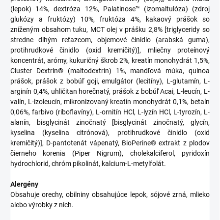
(lepok) 14%, dextróza 12%, Palatinose™ (izomaltulóza) (zdroj
glukózy a fruktózy) 10%, fruktóza 4%, kakaový prášok so
zníženým obsahom tuku, MCT olej v prášku 2,8% [triglyceridy so
stredne dlhým reťazcom, objemové činidlo (arabská guma),
protihrudkové činidlo (oxid kremičitý)], mliečny proteínový
koncentrát, arómy, kukuričný škrob 2%, kreatín monohydrát 1,5%,
Cluster Dextrin® (maltodextrín) 1%, mandľová múka, quinoa
prášok, prášok z bobúľ goji, emulgátor (lecitíny), L-glutamín, L-
arginín 0,4%, uhličitan horečnatý, prášok z bobúľ Acai, L-leucín, L-
valín, L-izoleucín, mikronizovaný kreatín monohydrát 0,1%, betaín
0,06%, farbivo (riboflavíny), L-ornitín HCl, L-lyzín HCl, L-tyrozín, L-
alanín, bisglycinát zinočnatý [bisglycinát zinočnatý, glycín,
kyselina (kyselina citrónová), protihrudkové činidlo (oxid
kremičitý)], D-pantotenát vápenatý, BioPerine® extrakt z plodov
čierneho korenia (Piper Nigrum), cholekalciferol, pyridoxín
hydrochlorid, chróm pikolinát, kalcium-L-metylfolát.
Alergény
Obsahuje orechy, obilniny obsahujúce lepok, sójové zrná, mlieko
alebo výrobky z nich.