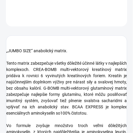
DETAILNÉ INFORMÁCIE
OPÝTAŤ SA
STRÁŽIŤ
„JUMBO SIZE“ anabolický matrix.
Tento matrix zabezpečuje všetky dôležité účinné látky v najlepších
komplexoch. CREA-BOMB multi-vektorový kreatínový matrix
pridáva k rovnici 6 vyvinutých kreatínových foriem. Kreatín je
najúčinnejším doplnkom výživy pre nárast sily a svalovej hmoty,
bez obsahu kalórií. G-BOMB multi-vektorový glutamínový matrix
zabezpečuje najlepšie formy glutamínu, ktoré môžu posilňovať
imunitný systém, zvyšovať tiež plnenie svalstva sacharidmi a
vplývať na ich anabolický stav. BCAA EXPRESS je komplex
esenciálnych aminokyselín so100% čistotou.
Vo formule zvyšuje množstvo troch veľmi dôležitých
aminokyselín, z ktorých najdôležitejšia je aminokyselina leucín,