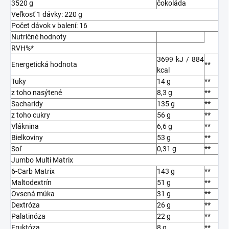
3520 g
čokoláda
Veľkosť 1 dávky: 220 g
Počet dávok v balení: 16
Nutričné hodnoty
RVH%*
3699 kJ / 884
Energetická hodnota
**
kcal
Tuky
14 g
**
z toho nasýtené
8,3 g
**
Sacharidy
135 g
**
z toho cukry
56 g
**
Vláknina
6,6 g
**
Bielkoviny
53 g
**
Soľ
0,31 g
**
Jumbo Multi Matrix
6-Carb Matrix
143 g
**
Maltodextrín
51 g
**
Ovsená múka
31 g
**
Dextróza
26 g
**
Palatinóza
22 g
**
Fruktóza
8 g
**