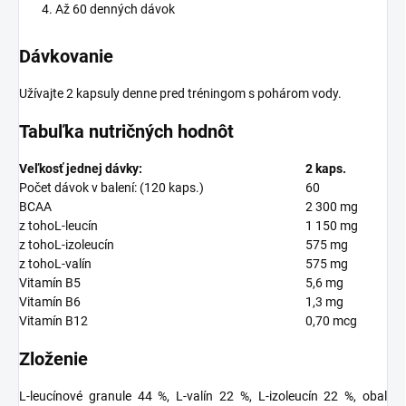
Až 60 denných dávok
Dávkovanie
Užívajte 2 kapsuly denne pred tréningom s pohárom vody.
Tabuľka nutričných hodnôt
Veľkosť jednej dávky:
2 kaps.
Počet dávok v balení: (120 kaps.)
60
BCAA
2 300 mg
z tohoL-leucín
1 150 mg
z tohoL-izoleucín
575 mg
z tohoL-valín
575 mg
Vitamín B5
5,6 mg
Vitamín B6
1,3 mg
Vitamín B12
0,70 mcg
Zloženie
L-leucínové granule 44 %, L-valín 22 %, L-izoleucín 22 %, obal