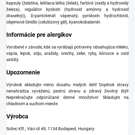
kapsuly (želatína, leštiaca látka (šelak), farbivá (oxidy a hydroxidy
železa), regulátor kyslosti (hydroxid amónny a hydroxid
draselný)), D-pantotenát vápenatý, pyridoxín hydrochlorid,
objemové činidlo (celulózový gél), kyanokobalamín.
Informácie pre alergikov
Vyrobené v závode, kde sa vyrábajú potraviny obsahujúce mlieko,
vajcia, lepok, sóju, arašidy, orechy, zeler, ryby, kôrovce a oxid
siričitý.
Upozornenie
Výrobok skladujte mimo dosahu malých detí! Doplnok stravy
nenahrádza vyváženú, pestrú stravu a zdravý životný štýl!
Neprekračujte odporúčané denné množstvo! Skladujte na
chladnom a suchom mieste.
Výrobca
Scitec Kft., Váci út 49, 1134 Budapest, Hungary.