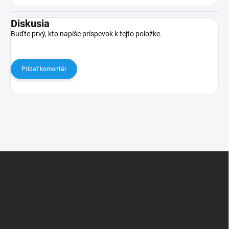
Diskusia
Buďte prvý, kto napíše príspevok k tejto položke.
Pridať komentár
Z
á
p
ä
t
i
e