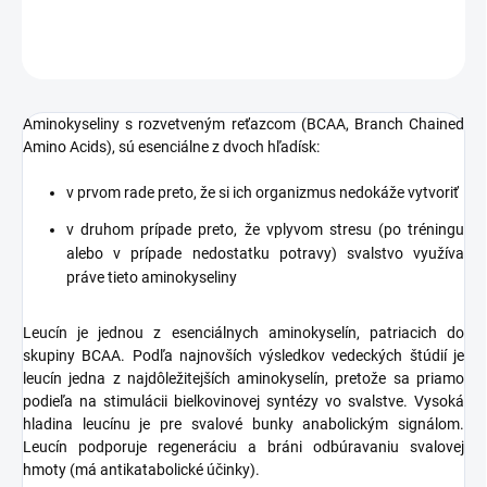
OPÝTAŤ SA
STRÁŽIŤ
Aminokyseliny s rozvetveným reťazcom (BCAA, Branch Chained
Amino Acids), sú esenciálne z dvoch hľadísk:
v prvom rade preto, že si ich organizmus nedokáže vytvoriť
v druhom prípade preto, že vplyvom stresu (po tréningu
alebo v prípade nedostatku potravy) svalstvo využíva
práve tieto aminokyseliny
Leucín je jednou z esenciálnych aminokyselín, patriacich do
skupiny BCAA. Podľa najnovších výsledkov vedeckých štúdií je
leucín jedna z najdôležitejších aminokyselín, pretože sa priamo
podieľa na stimulácii bielkovinovej syntézy vo svalstve. Vysoká
hladina leucínu je pre svalové bunky anabolickým signálom.
Leucín podporuje regeneráciu a bráni odbúravaniu svalovej
hmoty (má antikatabolické účinky).