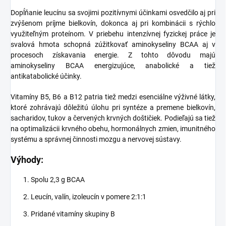
Dopĺňanie leucínu sa svojimi pozitívnymi účinkami osvedčilo aj pri
zvýšenom príjme bielkovín, dokonca aj pri kombinácii s rýchlo
využiteľným proteínom. V priebehu intenzívnej fyzickej práce je
svalová hmota schopná zúžitkovať aminokyseliny BCAA aj v
procesoch získavania energie. Z tohto dôvodu majú
aminokyseliny BCAA energizujúce, anabolické a tiež
antikatabolické účinky.
Vitamíny B5, B6 a B12 patria tiež medzi esenciálne výživné látky,
ktoré zohrávajú dôležitú úlohu pri syntéze a premene bielkovín,
sacharidov, tukov a červených krvných doštičiek. Podieľajú sa tiež
na optimalizácii krvného obehu, hormonálnych zmien, imunitného
systému a správnej činnosti mozgu a nervovej sústavy.
Výhody:
Spolu 2,3 g BCAA
Leucín, valín, izoleucín v pomere 2:1:1
Pridané vitamíny skupiny B